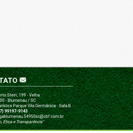
TATO
rto Stein, 199 - Velha
00 - Blumenau / SC
urístico Parque Vila Germânica - Sala B
47) 99197-9143
 ligablumenau.54950sc@cbf.com.br
o, Ética e Transparência"