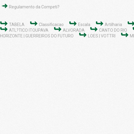
Regulamento da Competi?
TABELA
Classificacao
Escala
Artilharia
ATL?TICO ITOUPAVA
ALVORADA
CANTO DO RIO
HORIZONTE | GUERREIROS DO FUTURO
LOES | VOTTRI
M